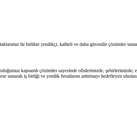
arımız ile birlikte yenilikçi, kaliteli ve daha güvenilir çözümler sunar
duğumuz kapsamlı çözümler sayesinde ofislerimizde, şehirlerimizde, evl
e sunarak iş birliği ve yenilik fırsatlarını arttırmayı hedefleyen ulusla