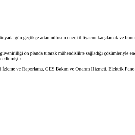
yada gün geçtikçe artan nüfusun enerji ihtiyacını karşılamak ve bunun ç
güvenirliliği ön planda tutarak mühendislikte sağladığı çözümleriyle ener
 edinmiştir.
i İzleme ve Raporlama, GES Bakım ve Onarım Hizmeti, Elektrik Pano 